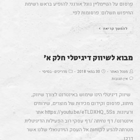
פרסום על הטיימליין גוגל אורגני: להופיע בראש רשימת
החיפוש תשלום: פרסומות לפי…
להמשך קריאה
מבוא לשיווק דיגיטלי חלק א’
מנהל האתר
30 במאי 2018
מדריכים - בסיסי
אין תגובות
שיווק דיגיטלי הינו שימוש באינטרנט לצורך שיווק,
מיתוג, פרסום וקידום מכירות של מוצרים, שירותים
ורעיונות. https://youtu.be/eTLDXHQ_5Ss אתר
אינטרנט/ דף נחיתה /דף עסקי רוב הפעילות הדיגיטלית
מטרתה להניע לקוחות אל העסק הוירטואלי שלנו אשר
דרכו…