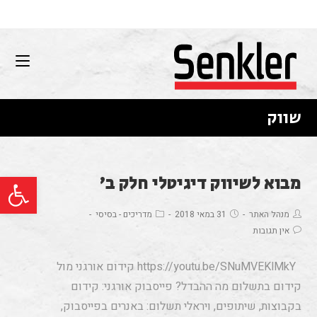
שווק
פתח סרגל נגישות
מבוא לשיווק דיגיטלי חלק ב’
מנהל האתר
31 במאי 2018
מדריכים - בסיסי
אין תגובות
https://youtu.be/SNuMVEKlMkY קידום אורגני מול
קידום בתשלום מה ההבדל? פייסבוק אורגני: קידום
בקבוצות, שיתופים, ויראלי תשלום: באנרים בפייסבוק,