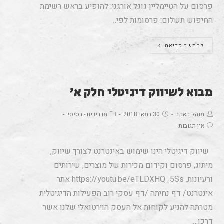
פרסום על הטיימליין גוגל אורגני: להופיע בראש רשימת
החיפוש תשלום: פרסומות לפי…
להמשך קריאה
מבוא לשיווק דיגיטלי חלק א’
מנהל האתר
30 במאי 2018
מדריכים - בסיסי
אין תגובות
שיווק דיגיטלי הינו שימוש באינטרנט לצורך שיווק,
מיתוג, פרסום וקידום מכירות של מוצרים, שירותים
ורעיונות. https://youtu.be/eTLDXHQ_5Ss אתר
אינטרנט/ דף נחיתה /דף עסקי רוב הפעילות הדיגיטלית
מטרתה להניע לקוחות אל העסק הוירטואלי שלנו אשר
דרכו…