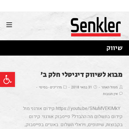
שיווק
פתח סרגל נגישות
מבוא לשיווק דיגיטלי חלק ב’
מנהל האתר
31 במאי 2018
מדריכים - בסיסי
אין תגובות
https://youtu.be/SNuMVEKlMkY קידום אורגני מול
קידום בתשלום מה ההבדל? פייסבוק אורגני: קידום
בקבוצות, שיתופים, ויראלי תשלום: באנרים בפייסבוק,